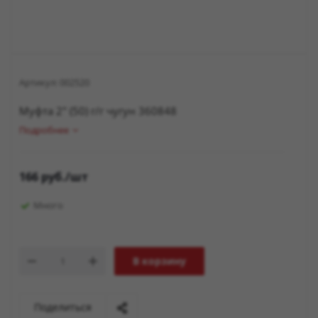
Артикул:
002520
Муфта 2" (50) г/г чугун 360848
Подробнее
166
руб.
/шт
Много
В корзину
Поделиться