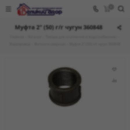
0
Муфта 2" (50) г/г чугун 360848
Главная
-
Каталог
-
Товары для отопления и водоснабжения
-
Водопровод
-
Фитинги сварные
-
Муфта 2" (50) г/г чугун 360848