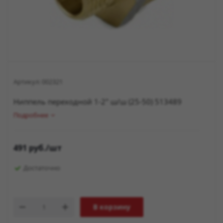
Артикул:
002321
Ниппель переходной 1-2" ш/ш (25-50) 513489
Подробнее
491
руб.
/шт
Достаточно
В корзину