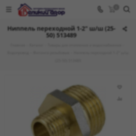
0
Ниппель переходной 1-2" ш/ш (25-
50) 513489
Главная
-
Каталог
-
Товары для отопления и водоснабжения
-
Водопровод
-
Фитинги резьбовые
-
Ниппель переходной 1-2" ш/ш
(25-50) 513489