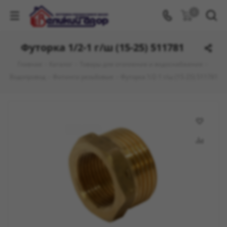
0
Футорка 1/2-1 г/ш (15-25) 511781
Главная
-
Каталог
-
Товары для отопления и водоснабжения
-
Водопровод
-
Фитинги резьбовые
-
Футорка 1/2-1 г/ш (15-25) 511781