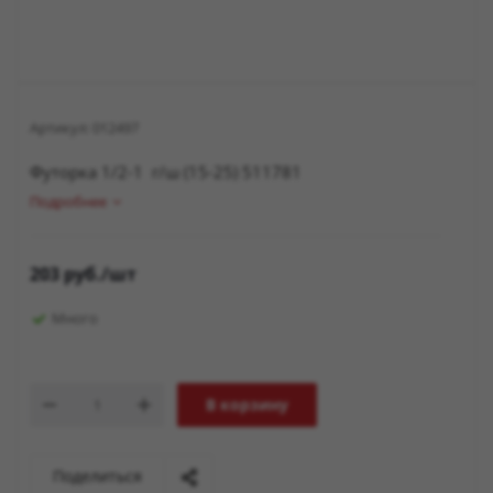
Артикул:
012497
Футорка 1/2-1 г/ш (15-25) 511781
Подробнее
203
руб.
/шт
Много
В корзину
Поделиться