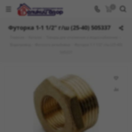
0
Футорка 1-1 1/2" г/ш (25-40) 505337
Главная
-
Каталог
-
Товары для отопления и водоснабжения
-
Водопровод
-
Фитинги резьбовые
-
Футорка 1-1 1/2" г/ш (25-40)
505337