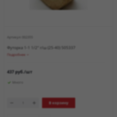
Артикул:
002355
Футорка 1-1 1/2" г/ш (25-40) 505337
Подробнее
437
руб.
/шт
Много
В корзину