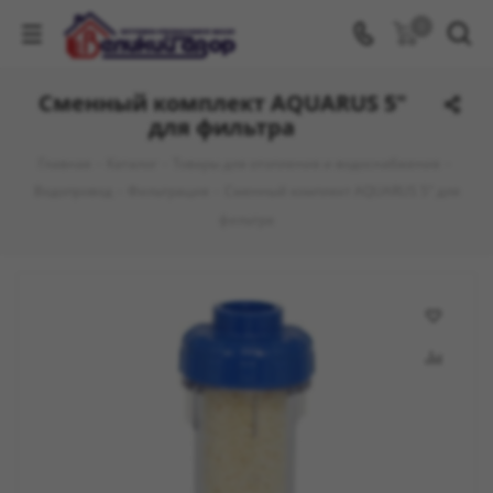
0
Сменный комплект AQUARUS 5"
для фильтра
Главная
-
Каталог
-
Товары для отопления и водоснабжения
-
Водопровод
-
Фильтрация
-
Сменный комплект AQUARUS 5" для
фильтра