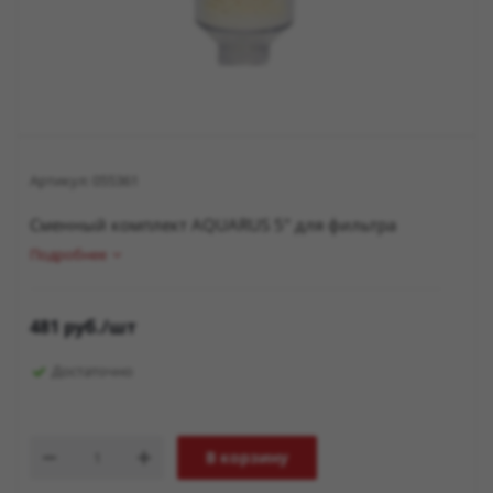
Артикул:
055361
Сменный комплект AQUARUS 5" для фильтра
Подробнее
481
руб.
/шт
Достаточно
В корзину