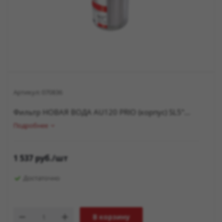
Артикул:
070836
Фильтр НОВАЯ ВОДА AU120 PRIO (корпус) SL5"...
Подробнее
1 537
руб.
/шт
Достаточно
В корзину