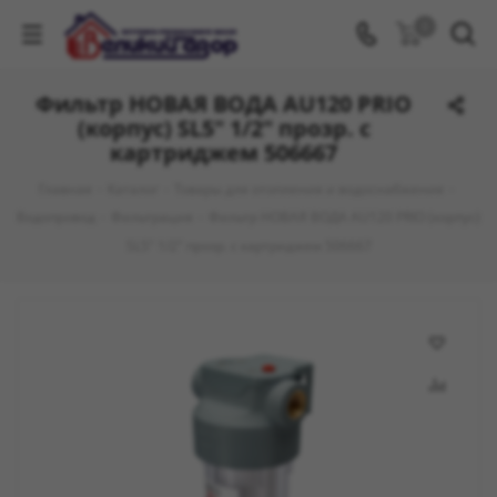
0
Фильтр НОВАЯ ВОДА AU120 PRIO
(корпус) SL5" 1/2" прозр. с
картриджем 506667
Главная
-
Каталог
-
Товары для отопления и водоснабжения
-
Водопровод
-
Фильтрация
-
Фильтр НОВАЯ ВОДА AU120 PRIO (корпус)
SL5" 1/2" прозр. с картриджем 506667