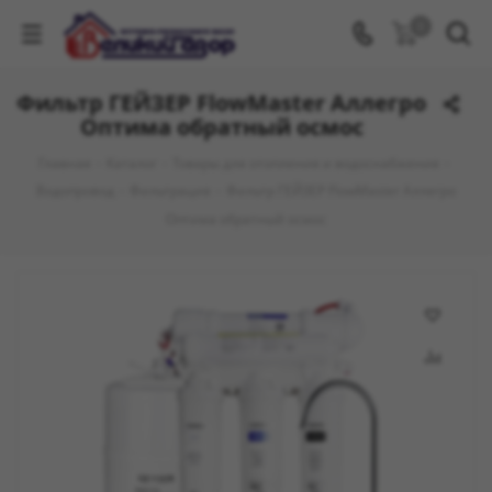
0
Фильтр ГЕЙЗЕР FlowMaster Аллегро
Оптима обратный осмос
Главная
-
Каталог
-
Товары для отопления и водоснабжения
-
Водопровод
-
Фильтрация
-
Фильтр ГЕЙЗЕР FlowMaster Аллегро
Оптима обратный осмос