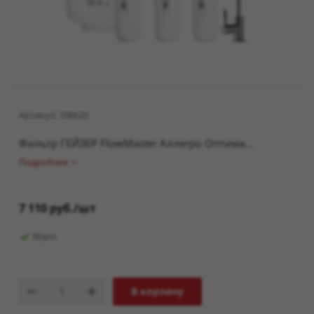
Артикул:
106629
Фильтр ГЕЙЗЕР FlowMaster Аллегро Оптима...
Подробнее
7 110
руб.
/шт
Мало
В корзину