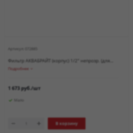
Артикул:
072885
Фильтр АКВАБРАЙТ (корпус) 1/2" непрозр. (для...
Подробнее
1 673
руб.
/шт
Мало
В корзину