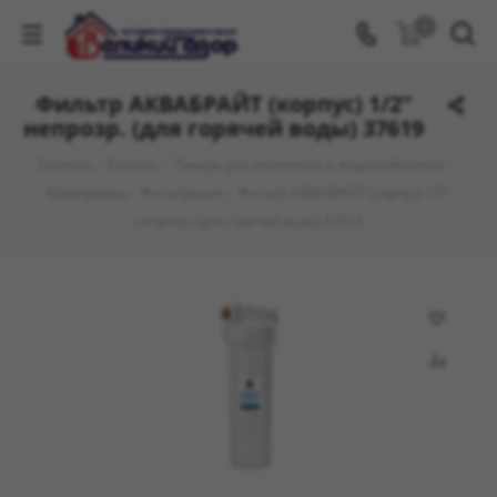
0
Фильтр АКВАБРАЙТ (корпус) 1/2"
непрозр. (для горячей воды) 37619
Главная
-
Каталог
-
Товары для отопления и водоснабжения
-
Водопровод
-
Фильтрация
-
Фильтр АКВАБРАЙТ (корпус) 1/2"
непрозр. (для горячей воды) 37619