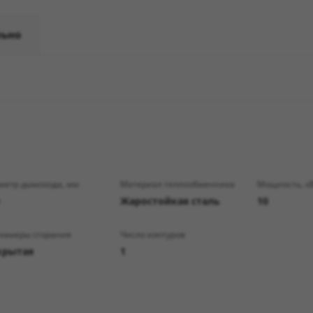
льно
метр дымохода, мм
Материал теплообменника
Мощность, к
Жаростойкая сталь
10
 камеры сгорания
Число контуров
крытая
1