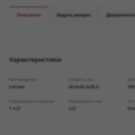
Описание
Задать вопрос
Дополните
Характеристики
Производитель
Габариты, мм
Диа
Сигнал
48,5х43,2х25,3
100
Подключение отопления
Подключение газа
Тип
1 1/2"
1/2"
От