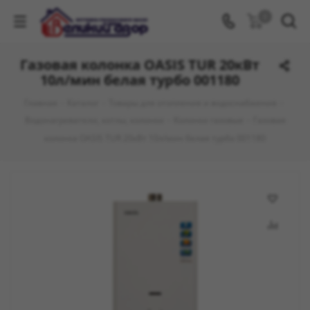
0
Газовая колонка OASIS TUR 20кВт
10л/мин белая турбо 001180
Главная
-
Каталог
-
Товары для отопления и водоснабжения
-
Водонагреватели, котлы, колонки
-
Колонки газовые
-
Газовая
колонка OASIS TUR 20кВт 10л/мин белая турбо 001180