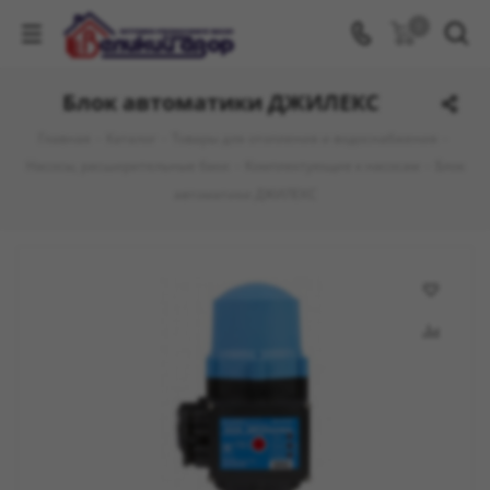
0
Блок автоматики ДЖИЛЕКС
Главная
-
Каталог
-
Товары для отопления и водоснабжения
-
Насосы, расширительные баки
-
Комплектующие к насосам
-
Блок
автоматики ДЖИЛЕКС