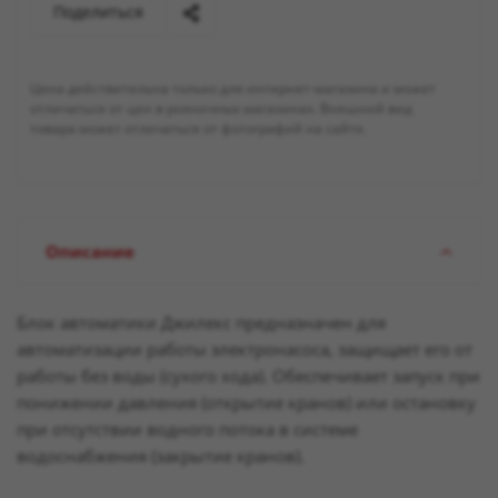
Поделиться
Цена действительна только для интернет-магазина и может
отличаться от цен в розничных магазинах. Внешний вид
товара может отличаться от фотографий на сайте.
Описание
Блок автоматики Джилекс предназначен для
автоматизации работы электронасоса, защищает его от
работы без воды (сухого хода). Обеспечивает запуск при
понижении давления (открытие кранов) или остановку
при отсутствии водного потока в системе
водоснабжения (закрытие кранов).