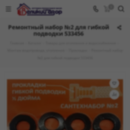
0
Ремонтный набор №2 для гибкой
подводки 533456
Главная
-
Каталог
-
Товары для отопления и водоснабжения
-
Монтаж водопровода, отопления
-
Прокладки
-
Ремонтный набор
№2 для гибкой подводки 533456