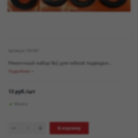
Артикул:
101347
Ремонтный набор №2 для гибкой подводки...
Подробнее
13
руб.
/шт
Много
В корзину