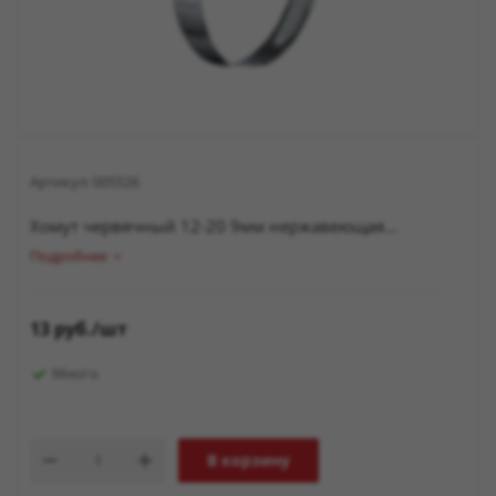
Артикул:
005526
Хомут червячный 12-20 9мм нержавеющая...
Подробнее
13
руб.
/шт
Много
В корзину