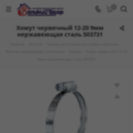
0
Хомут червячный 12-20 9мм
нержавеющая сталь 503731
Главная
-
Каталог
-
Товары для отопления и водоснабжения
-
Монтаж водопровода, отопления
-
Хомуты
-
Хомут червячный 12-20
9мм нержавеющая сталь 503731