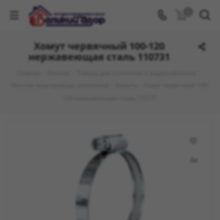
0
Хомут червячный 100-120
нержавеющая сталь 110731
Главная
-
Каталог
-
Товары для отопления и водоснабжения
-
Монтаж водопровода, отопления
-
Хомуты
-
Хомут червячный 100-
120 нержавеющая сталь 110731