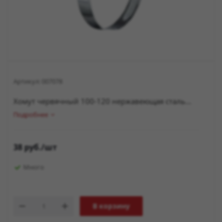
Артикул:
007078
Хомут червячный 100-120 нержавеющая сталь...
Подробнее
38
руб.
/шт
Много
В корзину