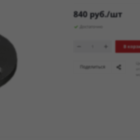
840
руб.
/шт
Достаточно
В корз
Ц
Поделиться
о
мо