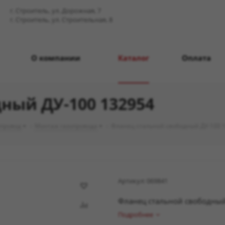
г. Строитель, ул. Дорожная, 7
г. Строитель, ул. Строительная, 8
О компании
Каталог
Оплата
ный ДУ-100 132954
опровод
-
Монтаж газопровода
-
Фланец стальной свободный ДУ-100 
Артикул:
069841
Фланец стальной свободный
Подробнее