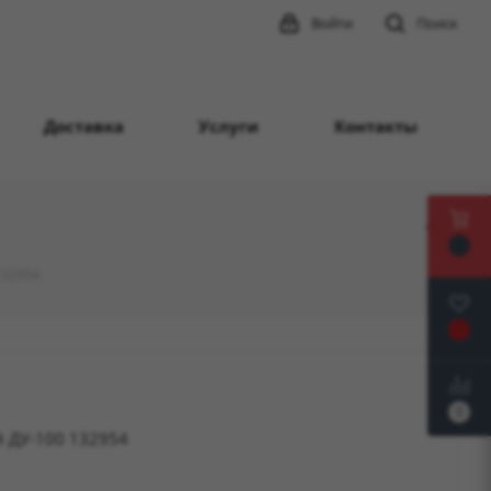
Войти
Поиск
Доставка
Услуги
Контакты
132954
0
 ДУ-100 132954