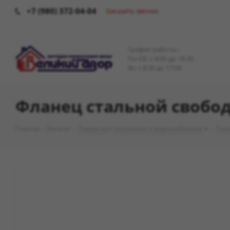
+7 (980) 372-04-04
Заказать звонок
График работы :
Пн-Сб: c 8:00 до 18:30
Вс: с 8:30 до 17:00
Фланец стальной свобод
Главная
-
Каталог
-
Товары для отопления и водоснабжения
-
Газ