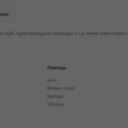
льно
я труб, трубопроводной арматуры и т.д. Имеет равномерно
Помощь
Блог
Вопрос-ответ
Бренды
Обзоры