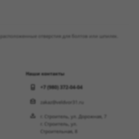
-расположенные отверстия для болтов или шпилек.
Наши контакты
+7 (980) 372-04-04
zakaz@veldvor31.ru
г. Строитель, ул. Дорожная, 7
г. Строитель, ул.
Строительная, 8