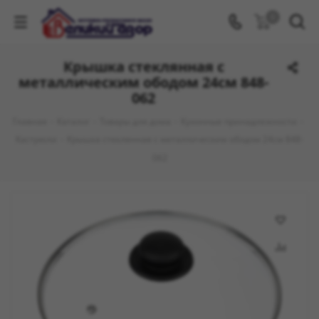
0
Крышка стеклянная с
металлическим ободом 24см 848-
062
Главная
-
Каталог
-
Товары для дома
-
Кухонные принадлежности
-
Кастрюли
-
Крышка стеклянная с металлическим ободом 24см 848-
062