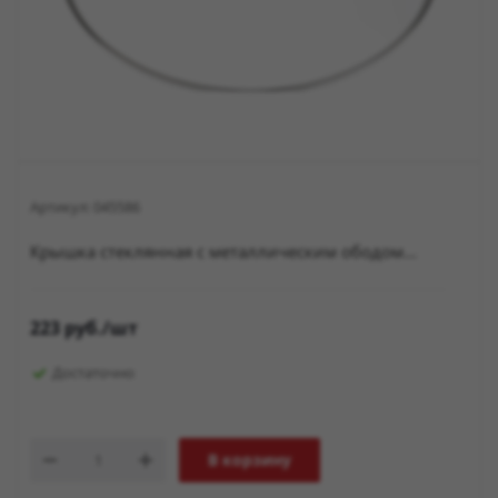
Артикул:
045586
Крышка стеклянная с металлическим ободом...
223
руб.
/шт
Достаточно
В корзину