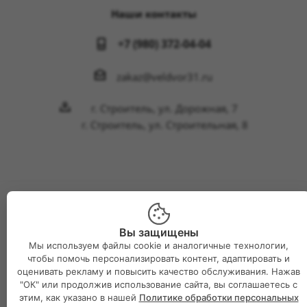
Наши контакты
+7 (980) 372-04-04
zakaz@veldvor31.ru
г. Строитель, ул. Дорожная, 7
г. Строитель, ул. Строительная, 8
2026 © Интернет-магазин Великий двор
Вы защищены
Мы используем файлы cookie и аналогичные технологии,
чтобы помочь персонализировать контент, адаптировать и
оценивать рекламу и повысить качество обслуживания. Нажав
"ОК" или продолжив использование сайта, вы соглашаетесь с
этим, как указано в нашей
Политике обработки персональных