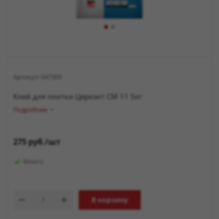
Артикул:
047309
Клей для плитки Церезит СМ 11 5кг
Подробнее
275
руб.
/шт
Много
В корзину