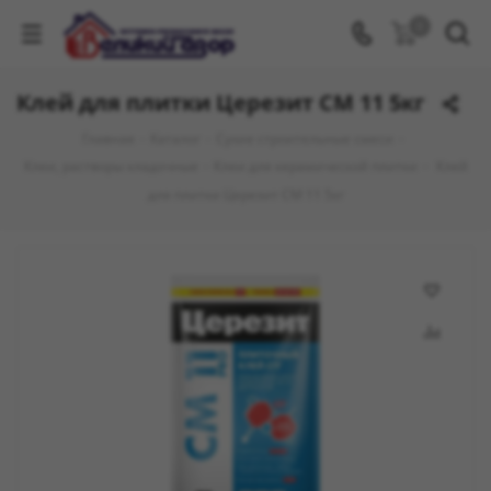
0
Клей для плитки Церезит СМ 11 5кг
Главная
-
Каталог
-
Сухие строительные смеси
-
Клеи, растворы кладочные
-
Клеи для керамической плитки
-
Клей
для плитки Церезит СМ 11 5кг