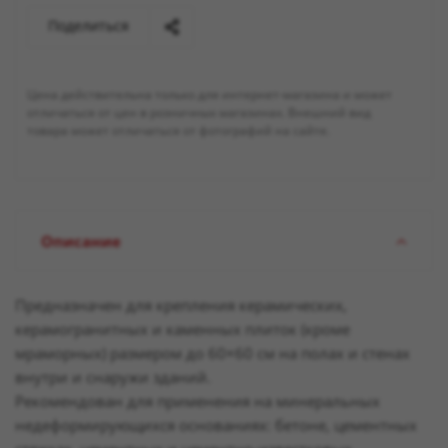
Поделиться
Цена действительна только для интернет-магазина и может
отличаться от цен в розничных магазинах. Внешний вид
товара может отличаться от фотографий на сайте.
Описание
Предназначен для крепления керамических,
керамогранитных и каменных плиток (кроме
мраморных) размером до 60×60 см на полах и стенах
внутри и снаружи зданий.
Рекомендован для применения на минеральных
недеформирующихся основаниях: бетоне, цементных