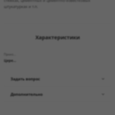
стяжках, цементных и цементно-известковых
штукатурках и т.п.
Характеристики
Производитель
Церезит
Задать вопрос
Дополнительно