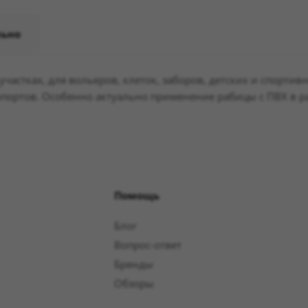
льно
частках, для вольеров, клеток, заборов, детских и спорти
ропортов. Особенно актуально применение рабицы с ПВХ в 
Помощь
Блог
Вопрос-ответ
Бренды
Обзоры