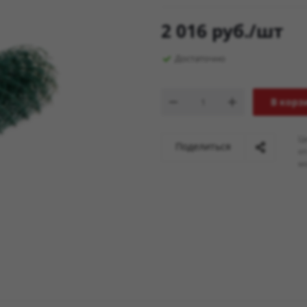
2 016
руб.
/шт
Достаточно
В корз
Ц
Поделиться
о
мо