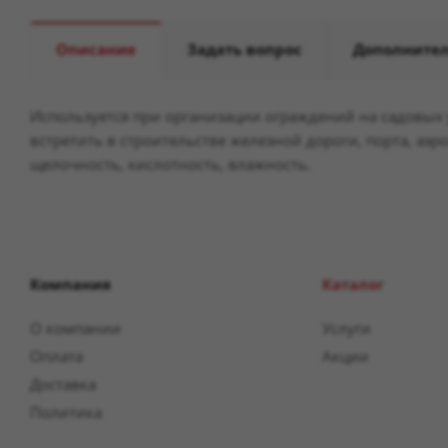
Описание
Задать вопрос
Дополните
Используется при организации ограждений на садовых у
встретить в строительстве железной дороги, порта, аэ
щелочность, кислотность, влажность.
Компания
Каталог
О компании
Услуги
Оплата
Акции
Доставка
Политика