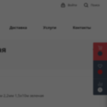
Войти
Поиск
Доставка
Услуги
Контакты
ая
0
м 2,2мм 1,5х10м зеленая