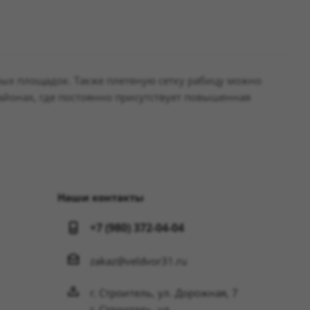
вных площадок. Также плетеную сетку рабицу можно
районах, где постоянно присутствует повышенная
Наши контакты
+7 (980) 372-04-04
zakaz@veldvor31.ru
г. Строитель, ул. Дорожная, 7
г. Строитель, ул.