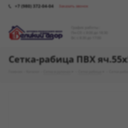
+7 (980) 372-04-04
Заказать звонок
График работы :
Пн-Сб: c 8:00 до 18:30
Вс: с 8:30 до 17:00
Сетка-рабица ПВХ яч.55
Главная
-
Каталог
-
Сетка в рулонах
-
Сетка рабица
-
Сетка-раби