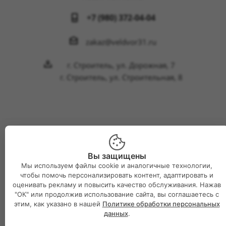
+7 (980) 372-04-04
zakaz@veldvor31.ru
г. Строитель, ул. Дорожная, 7
г. Строитель, ул. Строительная, 8
2026 © Интернет-магазин Великий двор
Вы защищены
Мы используем файлы cookie и аналогичные технологии,
чтобы помочь персонализировать контент, адаптировать и
оценивать рекламу и повысить качество обслуживания. Нажав
"ОК" или продолжив использование сайта, вы соглашаетесь с
этим, как указано в нашей
Политике обработки персональных
данных
.