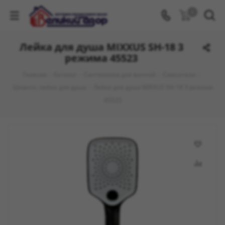
0
Лейка для душа MIXXUS SH-18 3
режима 45523
Главная
-
Каталог
-
Сантехника для ванной
-
Смесители
-
Шланги, лейки для душа
-
Лейка для душа MIXXUS SH-18 3 режима
45523