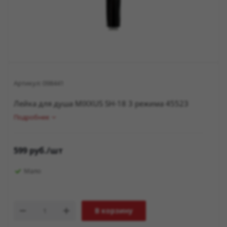
Артикул:
098441
Лейка для душа MIXXUS SH-18 3 режима 45523
Подробнее
599
руб.
/шт
Мало
В корзину