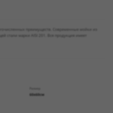
ногочисленных преимуществ. Современные мойки из
 стали марки AISI 201. Вся продукция имеет
Размер
60х60см