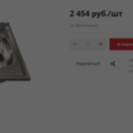
2 454
руб.
/шт
Достаточно
В корз
Ц
Поделиться
о
мо