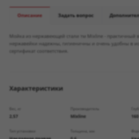
Описание
Задать вопрос
Дополните
Мойка из нержавеющей стали тм Mixline - практичный
нержавейки надежны, гигиеничны и очень удобны в ис
сертификат соответствия.
Характеристики
Вес, кг
Производитель
Глу
2,57
Mixline
160
Тип установки
Толщина, мм
Фор
Накладная правая
0,6
Кв