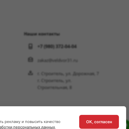
Наши контакты
+7 (980) 372-04-04
zakaz@veldvor31.ru
г. Строитель, ул. Дорожная, 7
г. Строитель, ул.
Строительная, 8
ОК, согласен
ть рекламу и повысить качество
аботки персональных данных
.