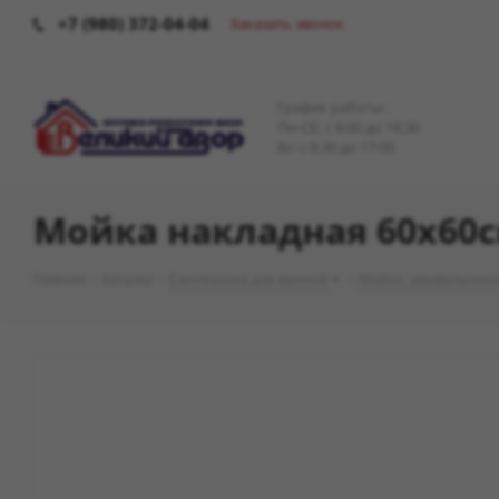
+7 (980) 372-04-04
Заказать звонок
График работы :
Пн-Сб: c 8:00 до 18:30
Вс: с 8:30 до 17:00
Мойка накладная 60х60см 
Главная
-
Каталог
-
Сантехника для ванной
-
Мойки, умывальник