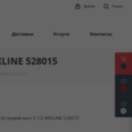
Войти
Поиск
Доставка
Услуги
Контакты
XLINE 528015
 MIXLINE 528015
0
6) правая вып 3 1/2 MIXLINE 528015