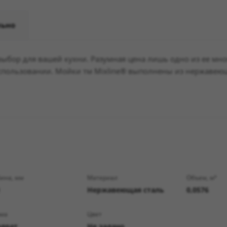
льно
 выбор для вашей кухни. Разумная цена лишь одно из ее м
пользовании. Мойки тм Mixline® выполнены из нержавеющей
бина, мм
Материал
Объем, м³
Нержавеющая сталь
0,0576
ма
Цвет
адрат
Не задано