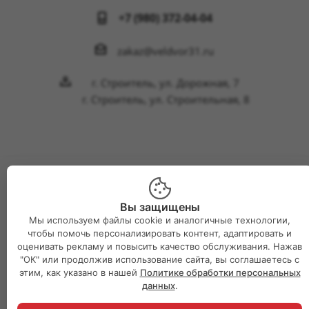
+7 (980) 372-04-04
zakaz@veldvor31.ru
г. Строитель, ул. Дорожная, 7
г. Строитель, ул. Строительная, 8
2026 © Интернет-магазин Великий двор
Вы защищены
Мы используем файлы cookie и аналогичные технологии,
чтобы помочь персонализировать контент, адаптировать и
оценивать рекламу и повысить качество обслуживания. Нажав
"ОК" или продолжив использование сайта, вы соглашаетесь с
этим, как указано в нашей
Политике обработки персональных
данных
.