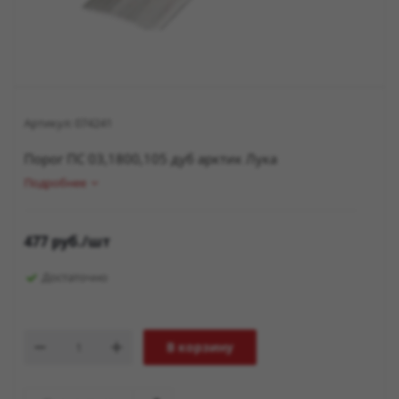
Артикул:
074241
Порог ПС 03,1800,105 дуб арктик Лука
Подробнее
477
руб.
/шт
Достаточно
В корзину