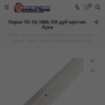
0
Порог ПС 03,1800,105 дуб арктик
Лука
Главная
-
Каталог
-
Отделочные материалы для вашего дома
-
Пороги
-
Пороги
-
Порог ПС 03,1800,105 дуб арктик Лука