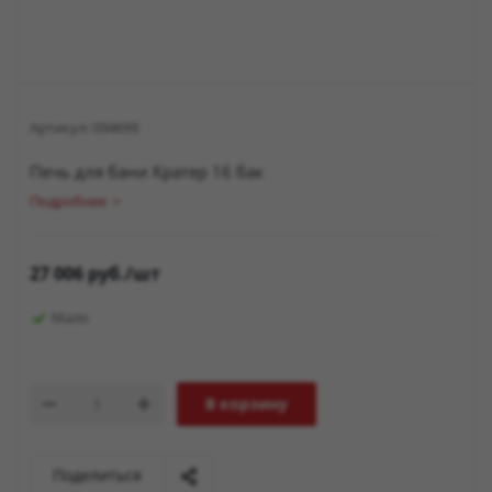
Артикул:
094699
Печь для бани Кратер 16 бак
Подробнее
27 006
руб.
/шт
Мало
В корзину
Поделиться