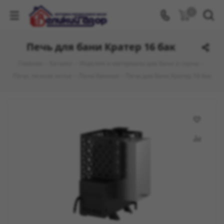
0
Печь для бани Кратер 16 бак
Главная
-
Каталог
-
Изделия и материалы для бани и сауны
-
Печи, печное литье
-
Печи банные
-
Печь для бани Кратер 16 бак