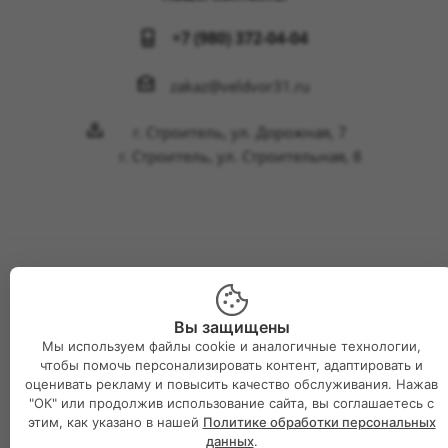
+7 (980) 372-04-04
zakaz@veldvor31.ru
г. Строитель, ул. Дорожная, 7
г. Строитель, ул. Строительная, 8
2026 © Интернет-магазин Великий двор
Вы защищены
Мы используем файлы cookie и аналогичные технологии,
чтобы помочь персонализировать контент, адаптировать и
оценивать рекламу и повысить качество обслуживания. Нажав
"ОК" или продолжив использование сайта, вы соглашаетесь с
этим, как указано в нашей
Политике обработки персональных
данных
.